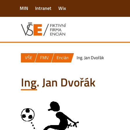
MIN
Intranet
Wix
VŠE
FMV
Encián
Ing. Jan Dvořák
Ing. Jan Dvořák