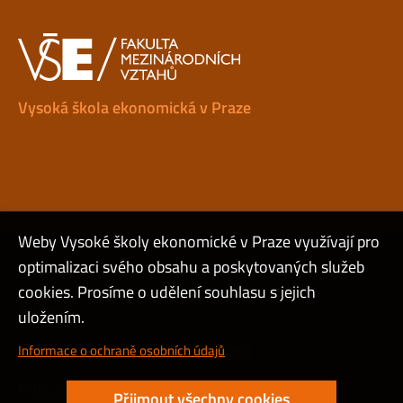
Vysoká škola ekonomická v Praze
Weby Vysoké školy ekonomické v Praze využívají pro
optimalizaci svého obsahu a poskytovaných služeb
Webmaster
cookies. Prosíme o udělení souhlasu s jejich
Admin
uložením.
Cookies a ochrana osobních údajů
Informace o ochraně osobních údajů
Přístupnost webu
Přijmout všechny cookies